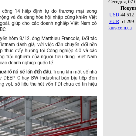
h công 14 hiệp định tự do thương mại song
ộng và đa dạng hóa hội nhập cũng khiến Việt
goài, giúp cho các doanh nghiệp Việt Nam có
SBC.
tuyến hôm 8/12, ông Matthieu Francois, Đối tác
etnam đánh giá, với việc dần chuyển đổi nền
hợp thúc đẩy hướng tới Công nghiệp 4.0 và các
ng trải nghiệm của người tiêu dùng, Việt Nam
các doanh nghiệp quốc tế.
chưa rõ nó sẽ lớn đến đâu.
Trong khi một số nhà
 DEEP C hay BW Industrial bận bịu tiếp đón
 vọt, số liệu thu hút vốn FDI chưa có tín hiệu