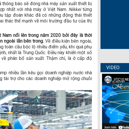
ã thông báo sẽ đóng nhà máy sản xuất thiết bị
hợp nhất với nhà máy ở Việt Nam.
Nikkei
từng
ều tập đoàn khác đã có những động thái thiết
ai thác thế mạnh về môi trường đầu tư của thị
t Nam nổi lên trong năm 2020 bởi đây là thời
ên ngoài lẫn bên trong.
Về điều kiện bên ngoài,
g toàn cầu bộc lộ nhiều điểm yếu, khi quá phụ
ịnh, nhất là Trung Quốc. Điều này khiến một số
i về phân bổ sản xuất. Thậm chí, là ở cấp độ
VIDEO
ump nhiều lần kêu gọi doanh nghiệp nước nhà
 tài trợ cho các doanh nghiệp mở rộng chuỗi