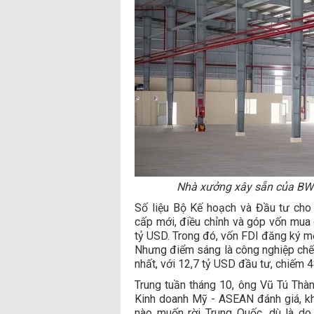
Nhà xưởng xây sẵn của BW I
Số liệu Bộ Kế hoạch và Đầu tư cho 
cấp mới, điều chỉnh và góp vốn mua
tỷ USD. Trong đó, vốn FDI đăng ký mớ
Nhưng điểm sáng là công nghiệp chế b
nhất, với 12,7 tỷ USD đầu tư, chiếm 
Trung tuần tháng 10, ông Vũ Tú Thà
Kinh doanh Mỹ - ASEAN đánh giá, k
nào muốn rời Trung Quốc, dù là do