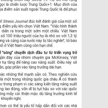
gọi là chiến lược Trung Quốc+1. Mục đích của
a điểm sản xuất ngoài Trung Quốc là để phục
l Stress Journal
đúc kết đánh giá của một số
 điểm yếu khi chọn Việt Nam. "Việc hình thành
 diễn ra trong một sớm một chiều. Việt Nam
số 100 triệu người của họ là nhỏ so với 1,3 tỷ
ng và cảng của nước này bị tắc nghẽn", tờ báo
chỗ ở Việt Nam cũng còn hạn chế.
 "sóng" chuyển dịch đầu tư từ triển vọng trở
gần đây của nhóm chuyên gia McKinsey, Việt
 hạ tầng để nâng cao năng suất. Điều này sẽ
ẫn, góp phần vào tăng trưởng dài hạn.
 thác những thế mạnh sẵn có. Theo nghiên cứu
à một trong những quốc gia châu Á có thành
ục trong phạm vi các sáng kiến tăng năng suất
g lao động, vốn dĩ bị tụt hậu so với các quốc
ông mấy cải thiện mặc dù tăng trưởng kinh tế
 khuyến nghị.
hơn có thể là yếu tố hấp dẫn đối với các nhà