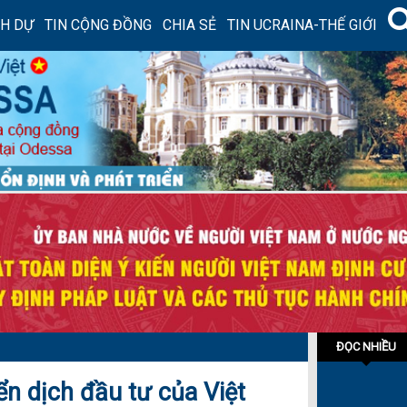
NH DỰ
TIN CỘNG ĐỒNG
CHIA SẺ
TIN UCRAINA-THẾ GIỚI
ĐỌC NHIỀU
n dịch đầu tư của Việt