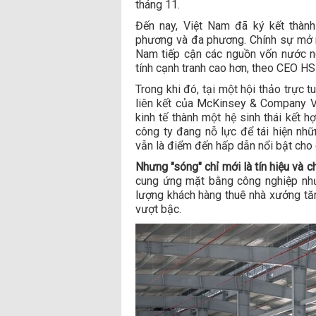
tháng 11.
Đến nay, Việt Nam đã ký kết thàn
phương và đa phương. Chính sự mở r
Nam tiếp cận các nguồn vốn nước n
tính cạnh tranh cao hơn, theo CEO H
Trong khi đó, tại một hội thảo trực 
liên kết của McKinsey & Company Vi
kinh tế thành một hệ sinh thái kết 
công ty đang nỗ lực để tái hiện nhữ
vẫn là điểm đến hấp dẫn nổi bật cho 
Nhưng "sóng" chỉ mới là tín hiệu và 
cung ứng mặt bằng công nghiệp như
lượng khách hàng thuê nhà xưởng tăng
vượt bậc.