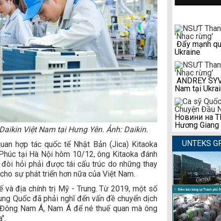
Đẩy mạnh qua
Ukraine
ANDREY SYVAS
Nam tại Ukra
Новини на ТР
Hương Giang
aikin Việt Nam tại Hưng Yên. Ảnh: Daikin.
UNTEKS G
quan hợp tác quốc tế Nhật Bản (Jica) Kitaoka
Phúc tại Hà Nội hôm 10/12, ông Kitaoka đánh
đòi hỏi phải được tái cấu trúc do những thay
ốt cho sự phát triển hơn nữa của Việt Nam.
 và địa chính trị Mỹ - Trung. Từ 2019, một số
ung Quốc đã phải nghĩ đến vấn đề chuyển dịch
 Đông Nam Á, Nam Á để né thuế quan mà ông
".