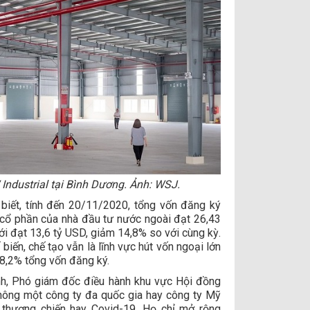
ndustrial tại Bình Dương. Ảnh: WSJ.
biết, tính đến 20/11/2020, tổng vốn đăng ký
 cổ phần của nhà đầu tư nước ngoài đạt 26,43
i đạt 13,6 tỷ USD, giảm 14,8% so với cùng kỳ.
iến, chế tạo vẫn là lĩnh vực hút vốn ngoại lớn
48,2% tổng vốn đăng ký.
nh, Phó giám đốc điều hành khu vực Hội đồng
hông một công ty đa quốc gia hay công ty Mỹ
 thương chiến hay Covid-19. Họ chỉ mở rộng