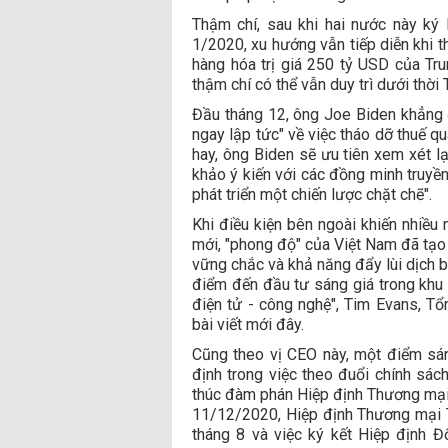
Thậm chí, sau khi hai nước này ký
1/2020, xu hướng vẫn tiếp diễn khi t
hàng hóa trị giá 250 tỷ USD của Tr
thậm chí có thể vẫn duy trì dưới thời
Đầu tháng 12, ông Joe Biden khẳng đ
ngay lập tức" về việc tháo dỡ thuế q
hay, ông Biden sẽ ưu tiên xem xét l
khảo ý kiến với các đồng minh truyề
phát triển một chiến lược chặt chẽ".
Khi điều kiện bên ngoài khiến nhiều
mới, "phong độ" của Việt Nam đã tạo 
vững chắc và khả năng đẩy lùi dịch b
điểm đến đầu tư sáng giá trong khu v
điện tử - công nghệ", Tim Evans, T
bài viết mới đây.
Cũng theo vị CEO này, một điểm sá
định trong việc theo đuổi chính sách
thúc đàm phán Hiệp định Thương mạ
11/12/2020, Hiệp định Thương mại 
tháng 8 và việc ký kết Hiệp định Đ