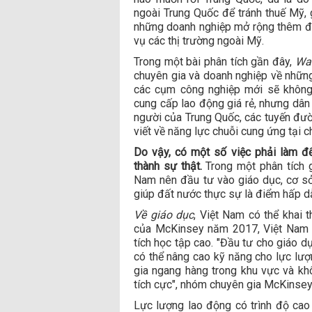
ngoài Trung Quốc để tránh thuế Mỹ, 
những doanh nghiệp mở rộng thêm đị
vụ các thị trường ngoài Mỹ.
Trong một bài phân tích gần đây,
Wal
chuyên gia và doanh nghiệp về những
các cụm công nghiệp mới sẽ không
cung cấp lao động giá rẻ, nhưng dân 
người của Trung Quốc, các tuyến đườ
viết về năng lực chuỗi cung ứng tại 
Do vậy, có một số việc phải làm để
thành sự thật.
Trong một phân tích 
Nam nên đầu tư vào giáo dục, cơ sở
giúp đất nước thực sự là điểm hấp d
Về giáo dục
, Việt Nam có thể khai
của McKinsey năm 2017, Việt Nam l
tích học tập cao. "Đầu tư cho giáo d
có thể nâng cao kỹ năng cho lực lượn
gia ngang hàng trong khu vực và kh
tích cực", nhóm chuyên gia McKinsey
Lực lượng lao động có trình độ cao 