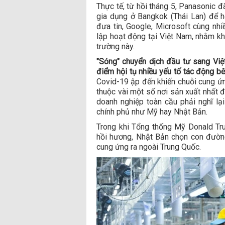
Thực tế, từ hồi tháng 5, Panasonic đ
gia dụng ở Bangkok (Thái Lan) để 
đưa tin, Google, Microsoft cùng nhi
lập hoạt động tại Việt Nam, nhằm kh
trường này.
"Sóng" chuyển dịch đầu tư sang Việ
điểm hội tụ nhiều yếu tố tác động b
Covid-19 ập đến khiến chuỗi cung ứn
thuộc vài một số nơi sản xuất nhất đ
doanh nghiệp toàn cầu phải nghĩ lạ
chính phủ như Mỹ hay Nhật Bản.
Trong khi Tổng thống Mỹ Donald Tr
hồi hương, Nhật Bản chọn con đường
cung ứng ra ngoài Trung Quốc.