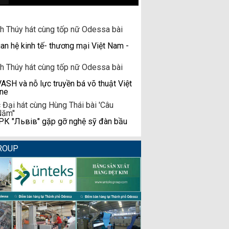
n hệ kinh tế- thương mại Việt Nam -
H và nỗ lực truyền bá võ thuật Việt
ine
К "Львів" gặp gỡ nghệ sỹ đàn bầu
ROUP