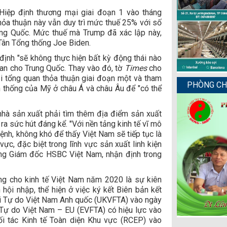
 Hiệp định thương mại giai đoạn 1 vào tháng
hỏa thuận này vẫn duy trì mức thuế 25% với số
ung Quốc. Mức thuế mà Trump đã xác lập này,
 Tân Tổng thống Joe Biden.
ịnh "sẽ không thực hiện bất kỳ động thái nào
uan cho Trung Quốc. Thay vào đó, tờ
Times
cho
ại tổng quan thỏa thuận giai đoạn một và tham
PHÒNG CHẨ
n thống của Mỹ ở châu Á và châu Âu để "có thể
 nhà sản xuất phải tìm thêm địa điểm sản xuất
ra sức hút đáng kể. "Với nền tảng kinh tế vĩ mô
ệnh, không khó để thấy Việt Nam sẽ tiếp tục là
ực, đặc biệt trong lĩnh vực sản xuất linh kiện
ổng Giám đốc HSBC Việt Nam, nhận định trong
ng cho kinh tế Việt Nam năm 2020 là sự kiên
 hội nhập, thể hiện ở việc ký kết Biên bản kết
i Tự do Việt Nam Anh quốc (UKVFTA) vào ngày
Tự do Việt Nam – EU (EVFTA) có hiệu lực vào
ối tác Kinh tế Toàn diện Khu vực (RCEP) vào