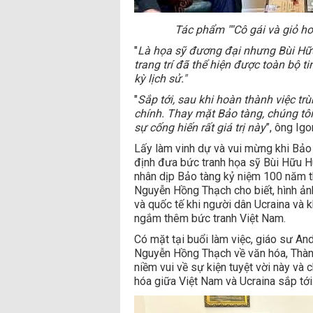
Tác phẩm ""Cô gái và giỏ ho
"
L
à họa sỹ đương đại nhưng Bùi Hữu 
trang trí đã thể hiện được toàn bộ t
kỳ lịch sử."
"
Sắp tới, sau khi hoàn thành việc trù
chính.
Thay mặt Bảo tàng, chúng tô
sự cống hiến rất giá trị này
”, ông Igo
Lấy làm vinh dự và vui mừng khi Bảo 
định đưa bức tranh họa sỹ Bùi Hữu H
nhân dịp Bảo tàng kỷ niệm 100 năm t
Nguyễn Hồng Thạch cho biết, hình ản
và quốc tế khi người dân Ucraina và
ngắm thêm bức tranh Việt Nam.
Có mặt tại buổi làm việc, giáo sư A
Nguyễn Hồng Thạch về văn hóa, Thàn
niềm vui về sự kiện tuyệt vời này và 
hóa giữa Việt Nam và Ucraina sắp tới