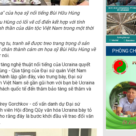
a" của họa sỹ nổi tiếng Bùi Hữu Hùng
Hùng có lối vẽ cổ điển kết hợp với tính
inh thần của dân tộc Việt Nam trong một thời
ng tu, tranh sẽ được treo trang trọng ở sản
i chân thành cám ơn họa sỹ Bùi Hữu Hùng về
PHÒNG CHẨ
r nói.
tàng nghệ thuật nổi tiếng của Ucraina quyết
ùng - Qùa tặng của Đại sứ quán Việt Nam
hành lập gần đây, vào trưng bày, Đại sứ
h Việt Nam sẽ gần gũi hơn với bạn bè Ucraina
 khách quốc tế đến thăm bảo tàng sẽ thăm và
ndrey Gorchkov - cố vấn danh dự Đại sứ
h viên Hội đồng Qũy văn hóa Ucraina bày tỏ
cho rằng đây là bước khởi đầu về trao đổi văn
.