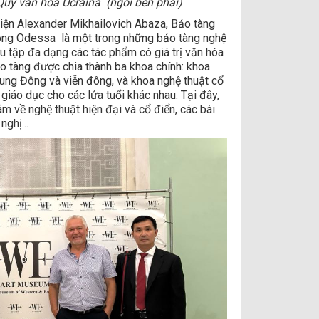
Qũy văn hóa Ucraina (ngồi bên phải)
iện Alexander Mikhailovich Abaza, Bảo tàng
ông Odessa là một trong những bảo tàng nghệ
ưu tập đa dạng các tác phẩm có giá trị văn hóa
o tàng được chia thành ba khoa chính: khoa
rung Đông và viễn đông, và khoa nghệ thuật cổ
 giáo dục cho các lứa tuổi khác nhau. Tại đây,
ãm về nghệ thuật hiện đại và cổ điển, các bài
nghị...