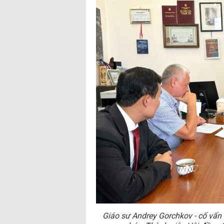
Giáo sư Andrey Gorchkov - cố vấ