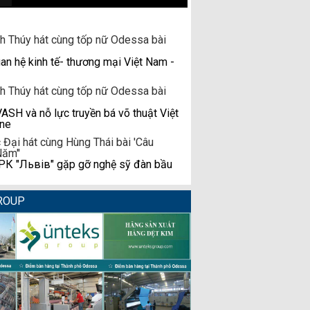
n hệ kinh tế- thương mại Việt Nam -
H và nỗ lực truyền bá võ thuật Việt
ine
К "Львів" gặp gỡ nghệ sỹ đàn bầu
ROUP