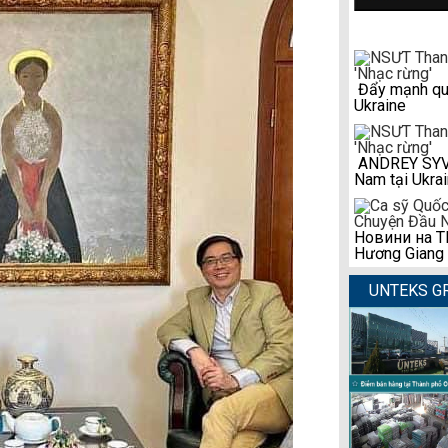
Đẩy mạnh qua
Ukraine
ANDREY SYVAS
Nam tại Ukra
Новини на ТР
Hương Giang
UNTEKS G