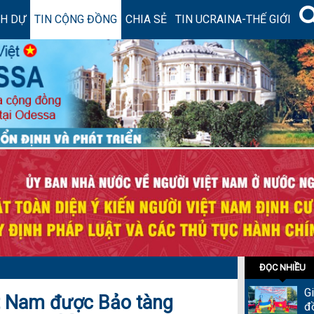
NH DỰ
TIN CỘNG ĐỒNG
CHIA SẺ
TIN UCRAINA-THẾ GIỚI
ĐỌC NHIỀU
G
ệt Nam được Bảo tàng
đ