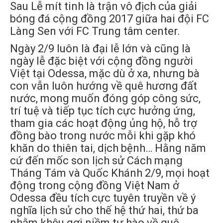
Sau Lễ mít tinh là trận vô địch của giải
bóng đá cộng đồng 2017 giữa hai đội FC
Làng Sen với FC Trung tâm center.
Ngày 2/9 luôn là đại lễ lớn và cũng là
ngày lễ đặc biệt với cộng đồng người
Việt tại Odessa, mặc dù ở xa, nhưng bà
con vẫn luôn hướng về quê hương đất
nước, mong muốn đóng góp công sức,
trí tuệ và tiếp tục tích cực hưởng ứng,
tham gia các hoạt động ủng hộ, hỗ trợ
đồng bào trong nước mỗi khi gặp khó
khăn do thiên tai, dịch bệnh… Hằng năm
cứ đến mốc son lịch sử Cách mạng
Tháng Tám và Quốc Khánh 2/9, mọi hoạt
động trong cộng đồng Việt Nam ở
Odessa đều tích cực tuyên truyền về ý
nghĩa lịch sử cho thế hệ thứ hai, thứ ba
nhằm khêu gợi niềm tự hào về quê