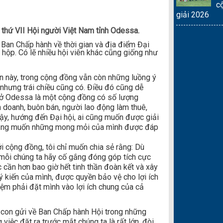
c
giải 2026
n thứ VII Hội người Việt Nam tỉnh Odessa.
Ban Chấp hành về thời gian và địa điểm Đại
ồi hộp. Có lẽ nhiều hội viên khác cũng giống như
ần này, trong cộng đồng vẫn còn những luồng ý
 nhưng trái chiều cũng có. Điều đó cũng dễ
m ở Odessa là một cộng đồng có số lượng
 doanh, buôn bán, người lao động làm thuê,
ậy, hướng đến Đại hội, ai cũng muốn được giải
 cũng muốn những mong mỏi của mình được đáp
i cộng đồng, tôi chỉ muốn chia sẻ rằng: Dù
 mỗi chúng ta hãy cố gắng đóng góp tích cực
c cần hơn bao giờ hết tinh thần đoàn kết và xây
 kiến của mình, được quyền bảo vệ cho lợi ích
iệm phải đặt mình vào lợi ích chung của cả
à con gửi về Ban Chấp hành Hội trong những
việc đặt ra trước mắt chúng ta là rất lớn, đòi