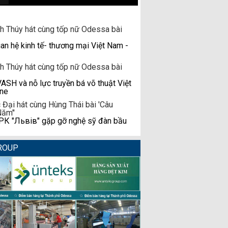
n hệ kinh tế- thương mại Việt Nam -
H và nỗ lực truyền bá võ thuật Việt
ine
К "Львів" gặp gỡ nghệ sỹ đàn bầu
ROUP