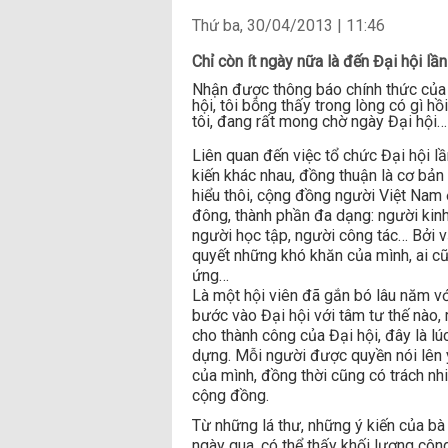
Thứ ba, 30/04/2013 | 11:46
Chỉ còn ít ngày nữa là đến Đại hội lầ
Nhận được thông báo chính thức của 
hội, tôi bỗng thấy trong lòng có gì h
tôi, đang rất mong chờ ngày Đại hội…
Liên quan đến việc tổ chức Đại hội l
kiến khác nhau, đồng thuận là cơ bản
hiểu thôi, cộng đồng người Việt Na
đông, thành phần đa dạng: người kinh
người học tập, người công tác… Bởi v
quyết những khó khăn của mình, ai
ứng…
Là một hội viên đã gắn bó lâu năm vớ
bước vào Đại hội với tâm tư thế nào,
cho thành công của Đại hội, đây là lú
dựng. Mỗi người được quyền nói lên ý
của mình, đồng thời cũng có trách nh
cộng đồng.
Từ những lá thư, những ý kiến của b
ngày qua, có thể thấy khối lượng công 