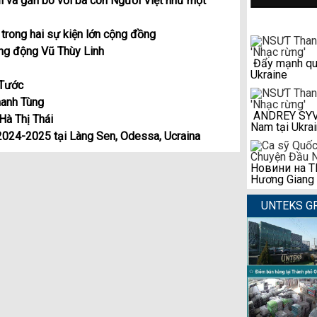
 và gắn bó với bà con Người Việt như một
tụ trong hai sự kiện lớn cộng đồng
ăng động Vũ Thùy Linh
Đẩy mạnh qua
Ukraine
 Tước
hanh Tùng
ANDREY SYVAS
Hà Thị Thái
Nam tại Ukra
 2024-2025 tại Làng Sen, Odessa, Ucraina
Новини на ТР
Hương Giang
UNTEKS G