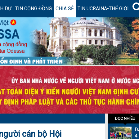
NH DỰ
TIN CỘNG ĐỒNG
CHIA SẺ
TIN UCRAINA-THẾ GIỚI
ĐỌC NHIỀU
D
 người cán bộ Hội
4 