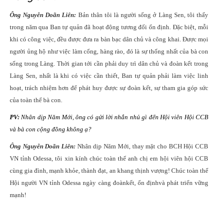
Ông Nguyễn Doãn Liên:
Bản thân tôi là người sống ở Làng Sen, tôi thấy
trong năm qua Ban tự quản đã hoạt động tương đối ổn định. Đặc biệt, mỗi
khi có công việc, đều được đưa ra bàn bạc dân chủ và công khai. Được mọi
người ủng hộ như việc làm cổng, hàng rào, đó là sự thống nhất của bà con
sống trong Làng. Thời gian tới cần phải duy trì dân chủ và đoàn kết trong
Làng Sen, nhất là khi có việc cần thiết, Ban tự quản phải làm việc linh
hoạt, trách nhiệm hơn để phát huy được sự đoàn kết, sự tham gia góp sức
của toàn thể bà con.
PV:
Nhân dịp Năm Mới, ông có gửi lời nhắn nhủ gì đến Hội viên Hội CCB
và bà con cộng đồng không ạ?
Ông Nguyễn Doãn Liên:
Nhân dịp Năm Mới, thay mặt cho BCH Hội CCB
VN tỉnh Odessa, tôi xin kính chúc toàn thể anh chị em hội viên hội CCB
cùng gia đình, mạnh khỏe, thành đạt, an khang thịnh vượng! Chúc toàn thể
Hội người VN tỉnh Odessa ngày càng đ
o
à
n
kết
,
ổn
đ
ịnh
v
à phát triển vững
mạnh!