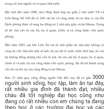
trong các ban ngành và cơ quan nhà nước.
Đặc biệt đến năm 1988, theo Hiệp định hợp tác giữa 2 nhà nước VN và
Liên Bang Xô Viết đã có 200 cán bộ và công nhân từ các đơn vị của Bộ
Quốc phòng được cử sang lao động tại 2 nhà máy giày và da Odessa. Trong
số đó chủ yếu là cán bộ, hạ sĩ quan, chiến sĩ và công nhân viên quốc
phòng.
Đến năm 1992, sau khi Liên Xô tan rã, một phần do nhà máy không có
công ăn việc làm nên một số anh chị em đã về nước trước thời hạn, số còn
lại không đông nhưng chủ yếu là anh chị em cán bộ sĩ quan, hạ sĩ quan,
chiến sĩ và anh chị em công nhân viên quốc phòng. Họ đã trở thành nòng
cốt cho sự tồn tại của cộng đồng ta tại Odessa.
3000
Hơn 25 năm qua, cộng đồng người Việt đến nay đã có
gần
người sinh sống, học tập, làm ăn tại đây,
rất nhiều gia đình đã thành đạt, nhiều
cháu đã tốt nghiệp đại học cũng như
đang có rất nhiều con em chúng ta đang
theo học ở các trường đại học và các