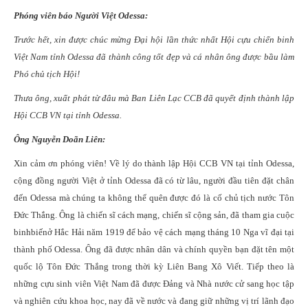
Phóng viên báo Người Việt Odessa:
Trước hết, xin được chúc mừng Đại hội lần thức nhất Hội cựu chiến binh
Việt Nam tỉnh Odessa đã thành công tốt đẹp và cá nhân ông được bầu làm
Phó chủ tịch Hội!
Thưa ông, xuất phát từ đâu mà Ban Liên Lạc CCB đã quyết định thành lập
Hội CCB VN tại tỉnh Odessa.
Ông Nguyễn Doãn Liên:
Xin cảm ơn phóng viên! Về lý do thành lập Hội CCB VN tại tỉnh Odessa,
cộng đồng người Việt ở tỉnh Odessa đã có từ lâu, người đầu tiên đặt chân
đến Odessa mà chúng ta không thể quên được đó là cố chủ tịch nước Tôn
Đức Thắng. Ông là chiến sĩ cách mạng, chiến sĩ cộng sản, đã tham gia cuộc
binh
biến
ở
Hắc Hải năm 1919 để bảo vệ cách mạng tháng 10 Nga vĩ đại tại
thành phố Odessa. Ông đã được nhân dân và chính quyền bạn đặt tên một
quốc lộ Tôn Đức Thắng trong thời kỳ Liên Bang Xô Viết. Tiếp theo là
những cựu sinh viên Việt Nam đã được Đảng và Nhà nước cử sang học tập
và nghiên cứu khoa học, nay đã về nước và đang giữ những vị trí lãnh đạo