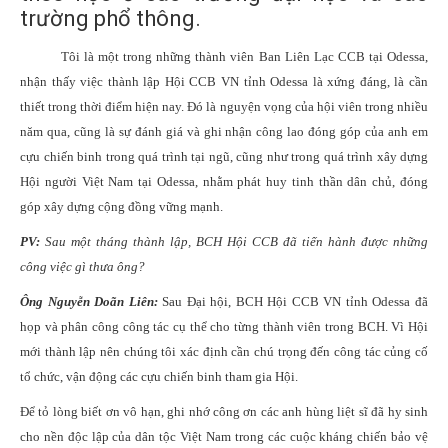
trường phổ thông.
Tôi là một trong những thành viên Ban Liên Lạc CCB tại Odessa,
nhận thấy việc thành lập Hội CCB VN tỉnh Odessa là xứng đáng, là cần
thiết trong thời điểm hiện nay. Đó là nguyện vọng của hội viên trong nhiều
năm qua, cũng là sự đánh giá và ghi nhận công lao đóng góp của anh em
cựu chiến binh trong quá trình tại ngũ, cũng như trong quá trình xây dựng
Hội người Việt Nam tại Odessa, nhằm phát huy tinh thần dân chủ, đóng
góp xây dựng cộng đồng vững mạnh.
PV:
Sau một tháng thành lập, BCH Hội CCB đã tiến hành được những
công việc gì thưa ông?
Ông Nguyễn Doãn Liên:
Sau Đại hội, BCH Hội CCB VN tỉnh Odessa đã
họp và phân công công tác cụ thể cho từng thành viên trong BCH. Vì Hội
mới thành lập nên chúng tôi xác định cần chú trọng đến công tác củng cố
tổ chức, vận động các cựu chiến binh tham gia Hội.
Để tỏ lòng biết ơn vô hạn, ghi nhớ công ơn các anh hùng liệt sĩ đã hy sinh
cho nền độc lập của dân tộc Việt Nam trong các cuộc kháng chiến bảo vệ