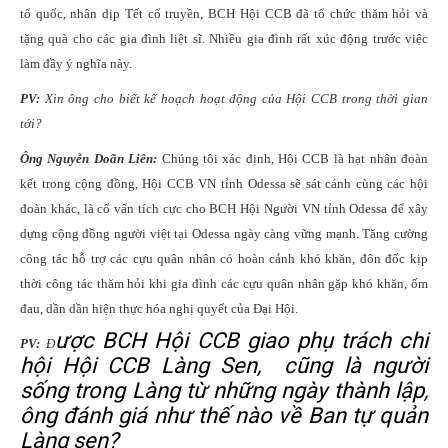
tổ quốc, nhân dịp Tết cổ truyền, BCH Hội CCB đã tổ chức thăm hỏi và
tặng quà cho các gia đình liệt sĩ. Nhiều gia đình rất xúc động trước việc
làm đầy ý nghĩa này.
PV:
Xin ông cho biết kế hoạch hoạt động của Hội CCB trong thời gian
tới?
Ông Nguyễn Doãn Liên:
Chúng tôi xác định, Hội CCB là hạt nhân đoàn
kết trong cộng đồng, Hội CCB VN tỉnh Odessa sẽ sát cánh cùng các hội
đoàn khác, là cố vấn tích cực cho BCH Hội Người VN tỉnh Odessa để xây
dựng cộng đồng người việt tại Odessa ngày càng vững mạnh. Tăng cường
công tác hỗ trợ các cựu quân nhân có hoàn cảnh khó khăn, đôn đốc kịp
thời công tác thăm hỏi khi gia đình các cựu quân nhân gặp
kh
ó
kh
ă
n
, ốm
đau, dần dần hiện thực hóa nghị quyết của Đại Hội.
ược BCH Hội CCB giao phụ trách chi
PV:
Đ
hội Hội CCB Làng Sen, cũng là người
sống trong Làng từ những ngày thành lập,
ông đánh giá như thế nào về Ban tự quản
Làng sen?