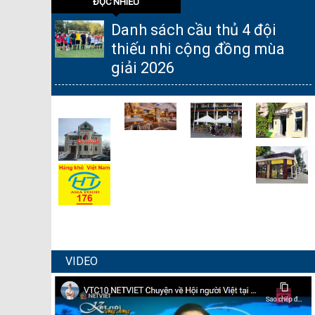
ĐỌC NHIỀU
Danh sách cầu thủ 4 đội
thiếu nhi cộng đồng mùa
giải 2026
VIDEO