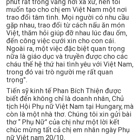
phút rất trống vắng nơi xa xứ, nên tôi
muốn tạo cho chị em Việt Nam một nơi
trao đổi tâm tình. Mọi người có nhu cầu
gặp nhau, trao đổi từ cách nấu ăn món
Việt, thăm hỏi giúp đỡ nhau lúc đau ốm,
đến công việc cưới xin cho con cái.
Ngoài ra, một việc đặc biệt quan trọng
nữa là giáo dục và truyền được cho các
cháu thế hệ thứ hai tình yêu với Việt Nam,
trong đó vai trò người mẹ rất quan
trọng".
Tiến sỹ kinh tế Phan Bích Thiện được
biết đến không chỉ là doanh nhân, Chủ
tịch Hội Phụ nữ Việt Nam tại Hungary, mà
còn là một nhà thơ. Chúng tôi xin gửi bài
thơ “ Phụ Nữ” của chị như một lời kết
chúc mừng tất cả chị em nhân ngày Phụ
nữ Việt nam 20/10.