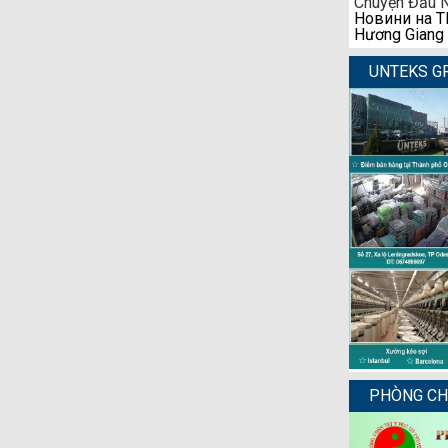
Новини на ТР
Hương Giang
UNTEKS G
PHÒNG CHẨ