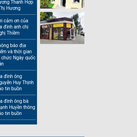
ương Thanh Hợp
Thị Hương
ời cảm ơn của
a đình anh chị
ghị Thiềm
hông báo địa
ểm và thời gian
ổ chức Ngày quốc
ân
ia đình ông
guyễn Huy Thịnh
áo tin buồn
ia đình ông bà
ạnh Huyền thông
áo tin buồn