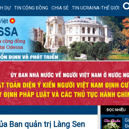
NH DỰ
TIN CỘNG ĐỒNG
CHIA SẺ
TIN UCRAINA-THẾ GIỚI
ĐỌC NHIỀU
G
ủa Ban quản trị Làng Sen
Đ