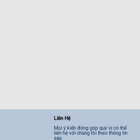
Liên Hệ
Mọi ý kiến đóng góp quý vị có thể
liên hệ với chúng tôi theo thông tin
sau: