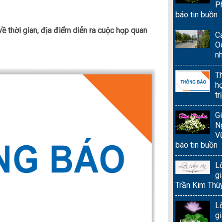
P
báo tin buồn
ề thời gian, địa điểm diễn ra cuộc họp quan
Cả
O
nh
T
h
tr
Gi
N
V
báo tin buồn
L
g
Trần Kim Thù
L
gi