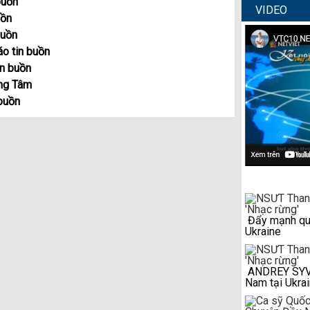
buồn
VIDEO
uồn
buồn
áo tin buồn
in buồn
ũng Tâm
buồn
Đẩy mạnh qua
Ukraine
ANDREY SYVAS
Nam tại Ukra