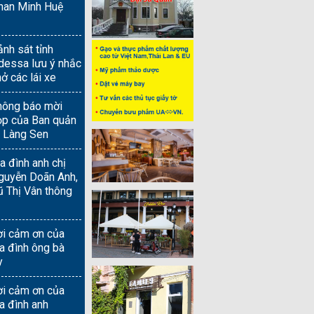
han Minh Huệ
nh sát tỉnh
dessa lưu ý nhắc
ở các lái xe
hông báo mời
ọp của Ban quản
ị Làng Sen
a đình anh chị
guyễn Doãn Anh,
ũ Thị Vân thông
ời cảm ơn của
ia đình ông bà
y
ời cảm ơn của
a đình anh