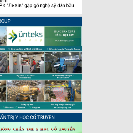
К "Львів" gặp gỡ nghệ sỹ đàn bầu
ROUP
N TRỊ Y HỌC CỔ TRUYỀN