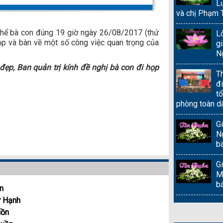
L
và chị Phạm 
 thể bà con đúng 19 giờ ngày 26/08/2017 (thứ
L
ọp và bàn về một số công việc quan trọng của
gi
N
đẹp, Ban quản trị kính đề nghị bà con đi họp
T
đi
t
phòng toàn d
G
N
b
G
M
b
n
ự Hạnh
uồn