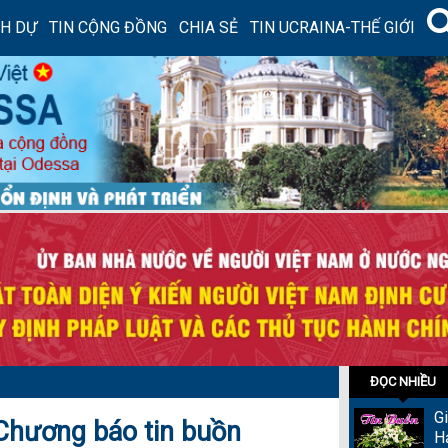
NH DỰ
TIN CỘNG ĐỒNG
CHIA SẺ
TIN UCRAINA-THẾ GIỚI
ĐỌC NHIỀU
G
Chương báo tin buồn
H