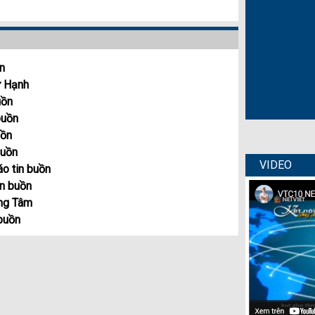
n
ự Hạnh
uồn
buồn
uồn
buồn
VIDEO
áo tin buồn
in buồn
ũng Tâm
buồn