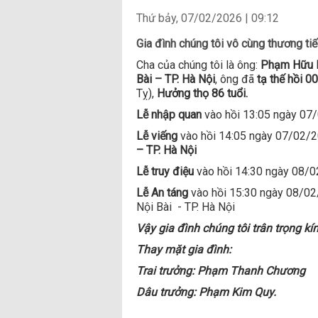
Thứ bảy, 07/02/2026 | 09:12
Gia đình chúng tôi vô cùng thương tiế
Cha của chúng tôi là ông:
Phạm
Hữu
B
à
i
–
TP
.
H
à
Nội
, ông đã
tạ
thế hồi 0
Tỵ),
Hưởng thọ 86 tuổi.
Lễ nhập
quan
vào hồi 13:05 ngày 07
Lễ viếng
vào hồi 14:05 ngày 07/02/
–
TP
.
H
à
Nội
Lễ truy
điệu
vào hồi 14:30 ngày 08/0
Lễ
An táng
vào hồi 15:30 ngày 08/02/
Nội Bài - TP. Hà Nội
Vậy gia đình chúng tôi trân trọng kí
Thay mặt gia đình:
Trai trưởng: Phạm Thanh Chương
Dâu trưởng: Phạm Kim Quy.