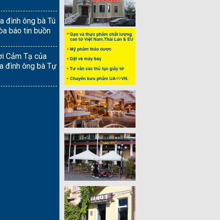
ia đình ông bà Tú
òa báo tin buồn
ời Cảm Tạ của
ia đình ông bà Tự