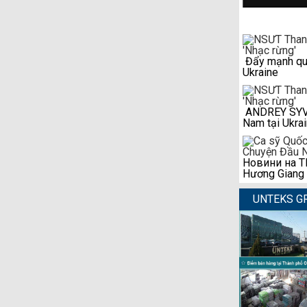
Đẩy mạnh qua
Ukraine
ANDREY SYVAS
Nam tại Ukra
Новини на ТР
Hương Giang
UNTEKS G