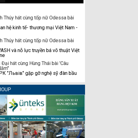
n hệ kinh tế- thương mại Việt Nam -
H và nỗ lực truyền bá võ thuật Việt
ine
К "Львів" gặp gỡ nghệ sỹ đàn bầu
ROUP