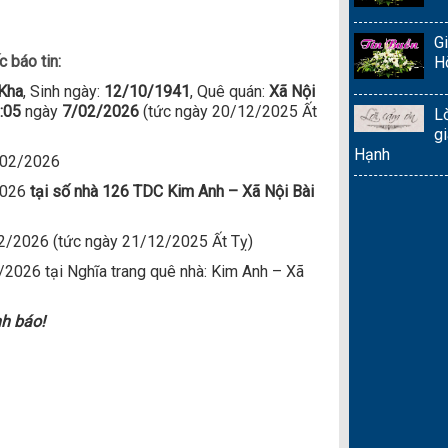
G
c báo tin:
H
Kha
, Sinh ngày:
12/10/1941
, Quê quán:
X
ã
Nội
0:05
ngày
7/02/2026
(tức ngày 20/12/2025 Ất
L
g
Hạnh
/02/2026
2026
tại
số
nh
à 126
TDC
Kim
Anh
–
X
ã
Nội
B
à
i
2/2026 (tức ngày 21/12/2025 Ất Tỵ)
2026 tại Nghĩa trang quê nhà: Kim Anh – Xã
nh báo!