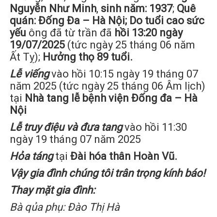
Nguyễn
Nh
ư
Minh
,
sinh năm: 1937
;
Quê
quán: Đ
ống
Đ
a
–
H
à
Nội
;
Do
tuổi
cao
sức
yếu
ông đã từ trần đã
hồi 13:20 ngày
19/07/2025
(tức ngày 25 tháng 06 năm
Ất Tỵ);
Hưởng thọ 89 tuổi.
Lễ
viếng
vào hồi 10:15 ngày 19 tháng 07
năm 2025 (tức ngày 25 tháng 06 Âm lịch)
tại
Nh
à
tang
lễ
bệnh
viện
Đ
ống
đ
a
–
H
à
Nội
Lễ truy
điệu và đư
a
tang
vào hồi 11:30
ngày 19 tháng 07 năm 2025
Hỏa
táng
tại
Đà
i
h
ó
a
th
â
n
Ho
à
n
V
ũ.
Vậy gia đình chúng tôi trân trọng kính báo!
Thay mặt gia đình:
Bà qủa phụ: Đào Thị Hà